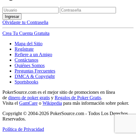
Ingresar
Olvidaste tu Contraseña
Crea Tu Cuenta Gratuita
Mapa del Sitio
Regístrate
Refiere a un Amigo
Contáctanos
Quiénes Somos
Preguntas Frecuentes
DMCA & Copyright
Sportsbooks
PokerSource.com es el mejor sitio de promociones en línea
de
dinero de poker gratis
y
Regalos de Poker Gratis
.
Visita el
GamCare
o
Wikipedia
para más información sobre poker.
Copyright © 2004-2026 PokerSource.com - Todos Los Derechos
Reservados.
Política de Privacidad