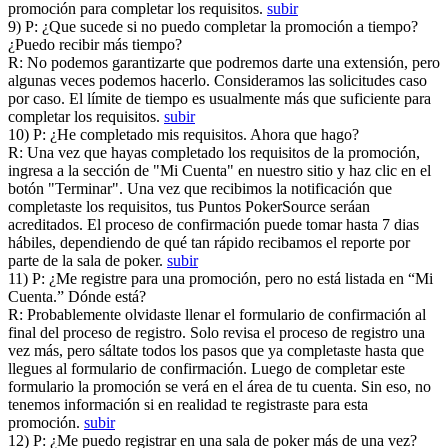
promoción para completar los requisitos.
subir
9) P: ¿Que sucede si no puedo completar la promoción a tiempo?
¿Puedo recibir más tiempo?
R: No podemos garantizarte que podremos darte una extensión, pero
algunas veces podemos hacerlo. Consideramos las solicitudes caso
por caso. El límite de tiempo es usualmente más que suficiente para
completar los requisitos.
subir
10) P: ¿He completado mis requisitos. Ahora que hago?
R: Una vez que hayas completado los requisitos de la promoción,
ingresa a la sección de "Mi Cuenta" en nuestro sitio y haz clic en el
botón "Terminar". Una vez que recibimos la notificación que
completaste los requisitos, tus Puntos PokerSource seráan
acreditados. El proceso de confirmación puede tomar hasta 7 dias
hábiles, dependiendo de qué tan rápido recibamos el reporte por
parte de la sala de poker.
subir
11) P: ¿Me registre para una promoción, pero no está listada en “Mi
Cuenta.” Dónde está?
R: Probablemente olvidaste llenar el formulario de confirmación al
final del proceso de registro. Solo revisa el proceso de registro una
vez más, pero sáltate todos los pasos que ya completaste hasta que
llegues al formulario de confirmación. Luego de completar este
formulario la promoción se verá en el área de tu cuenta. Sin eso, no
tenemos información si en realidad te registraste para esta
promoción.
subir
12) P: ¿Me puedo registrar en una sala de poker más de una vez?