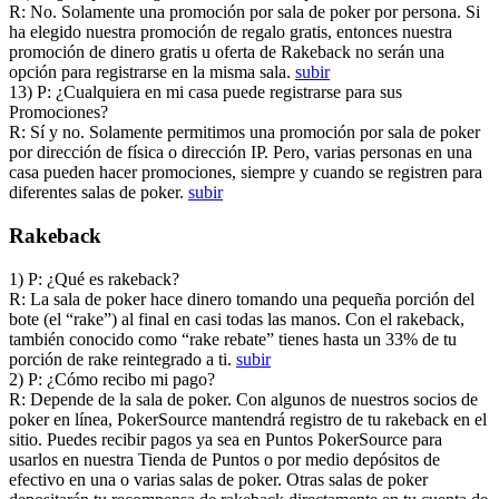
R: No. Solamente una promoción por sala de poker por persona. Si
ha elegido nuestra promoción de regalo gratis, entonces nuestra
promoción de dinero gratis u oferta de Rakeback no serán una
opción para registrarse en la misma sala.
subir
13) P: ¿Cualquiera en mi casa puede registrarse para sus
Promociones?
R: Sí y no. Solamente permitimos una promoción por sala de poker
por dirección de física o dirección IP. Pero, varias personas en una
casa pueden hacer promociones, siempre y cuando se registren para
diferentes salas de poker.
subir
Rakeback
1) P: ¿Qué es rakeback?
R: La sala de poker hace dinero tomando una pequeña porción del
bote (el “rake”) al final en casi todas las manos. Con el rakeback,
también conocido como “rake rebate” tienes hasta un 33% de tu
porción de rake reintegrado a ti.
subir
2) P: ¿Cómo recibo mi pago?
R: Depende de la sala de poker. Con algunos de nuestros socios de
poker en línea, PokerSource mantendrá registro de tu rakeback en el
sitio. Puedes recibir pagos ya sea en Puntos PokerSource para
usarlos en nuestra Tienda de Puntos o por medio depósitos de
efectivo en una o varias salas de poker. Otras salas de poker