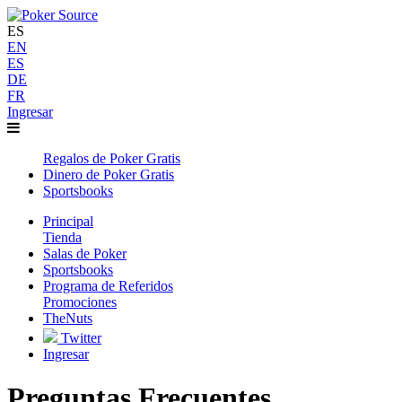
ES
EN
ES
DE
FR
Ingresar
Regalos de Poker Gratis
Dinero de Poker Gratis
Sportsbooks
Principal
Tienda
Salas de Poker
Sportsbooks
Programa de Referidos
Promociones
TheNuts
Twitter
Ingresar
Preguntas Frecuentes